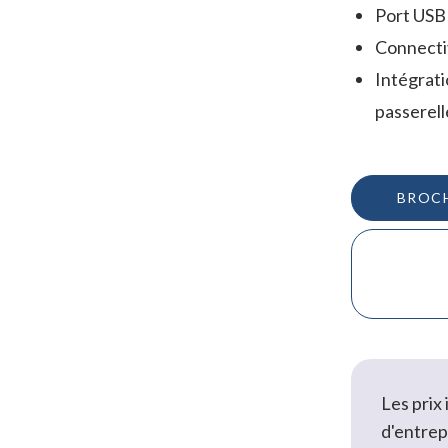
Port USB 
Connecti
Intégrati
passerell
BROC
Les prix
d'entrep