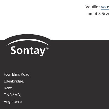
Veuillez
vous
compte. Si 
Sontay
Four Elms Road,
Edenbridge,
Kent,
TN8 6AB,
Angleterre