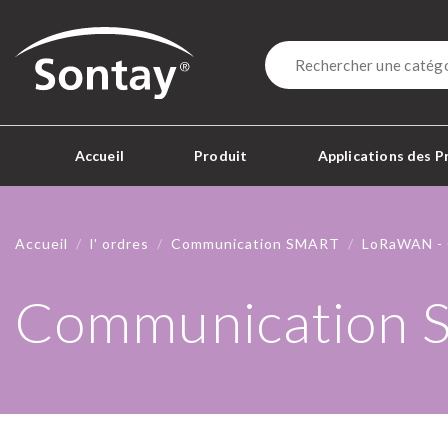
Sontay
Accueil
Produit
Applications des P
Accueil
l' ordres
Communication SMART
LoRaWAN - 
Communication