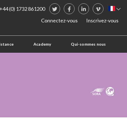
Social Links
Fren
+44 (0) 1732 861200
Twitter
Facebook
LinkedIn
vimeo
Connectez-vous
Inscrivez-vous
istance
Academy
Qui-sommes nous
COMMUNI