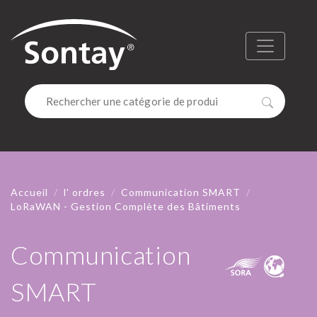
Sontay
Menu
Recherc
Accueil
l' ordres
Communication SMART
LoRaWAN - Gestion Complète des Bâtiments
Communication
SMART
COMMUNI