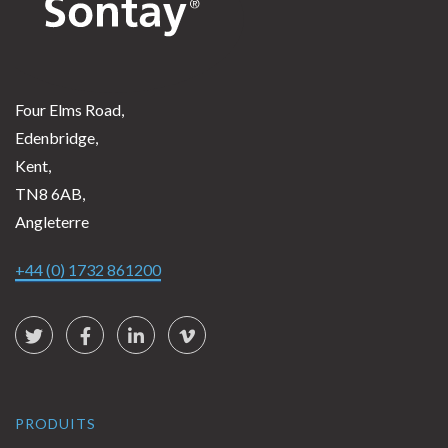
Four Elms Road,
Edenbridge,
Kent,
TN8 6AB,
Angleterre
+44 (0) 1732 861200
Social Links
Twitter
Facebook
LinkedIn
vimeo
PRODUITS