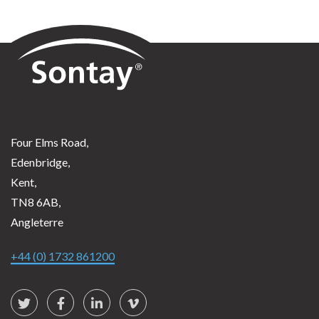
Sontay
Four Elms Road,
Edenbridge,
Kent,
TN8 6AB,
Angleterre
+44 (0) 1732 861200
Social Links
Twitter
Facebook
LinkedIn
vimeo