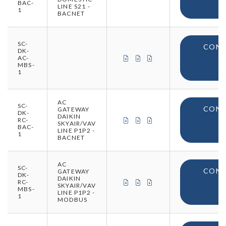
BAC-
LINE S21 -
V
1
BACNET
SC-
CONN
DK-
CERTIFICAT DE CONFORMITÉ 
CERTIFICAT DE CONFORM
CERTIFICAT D'ORIGIN
AC-
MBS-
V
1
AC
SC-
CONN
GATEWAY
DK-
DAIKIN
CERTIFICAT DE CONFORMITÉ 
CERTIFICAT DE CONFORM
CERTIFICAT D'ORIGIN
RC-
SKYAIR/VAV
BAC-
LINE P1P2 -
V
1
BACNET
AC
SC-
CONN
GATEWAY
DK-
DAIKIN
CERTIFICAT DE CONFORMITÉ 
CERTIFICAT DE CONFORM
CERTIFICAT D'ORIGIN
RC-
SKYAIR/VAV
MBS-
LINE P1P2 -
V
1
MODBUS