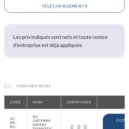
TÉLÉCHARGEMENTS
Les prix indiqués sont nets et toute remise
d'entreprise est déjà appliquée.
CODES DES PIÈCES
CODE
NOM
CERTIFICATS
AC
SC-
CONN
GATEWAY
DK-
DAIKIN
CERTIFICAT DE CONFORMITÉ 
CERTIFICAT DE CONFORM
CERTIFICAT D'ORIGIN
AC-
DOMESTIC