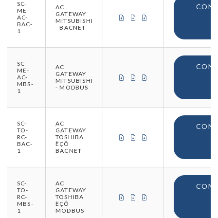
SC-
CONN
AC
ME-
GATEWAY
CERTIFICAT DE CONFORMITÉ 
CERTIFICAT DE CONFORM
CERTIFICAT D'ORIGIN
AC-
MITSUBISHI
BAC-
- BACNET
V
1
SC-
CONN
AC
ME-
GATEWAY
CERTIFICAT DE CONFORMITÉ 
CERTIFICAT DE CONFORM
CERTIFICAT D'ORIGIN
AC-
MITSUBISHI
MBS-
- MODBUS
V
1
SC-
AC
CONN
TO-
GATEWAY
CERTIFICAT DE CONFORMITÉ 
CERTIFICAT DE CONFORM
CERTIFICAT D'ORIGIN
RC-
TOSHIBA
BAC-
ËÇÔ
V
1
BACNET
SC-
AC
CONN
TO-
GATEWAY
CERTIFICAT DE CONFORMITÉ 
CERTIFICAT DE CONFORM
CERTIFICAT D'ORIGIN
RC-
TOSHIBA
MBS-
ËÇÔ
V
1
MODBUS