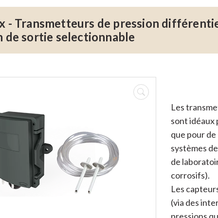
x - Transmetteurs de pression différentie
n de sortie selectionnable
Les transmet
sont idéaux p
que pour de 
systèmes de 
de laboratoir
corrosifs).
Les capteur
(via des int
pressions qu