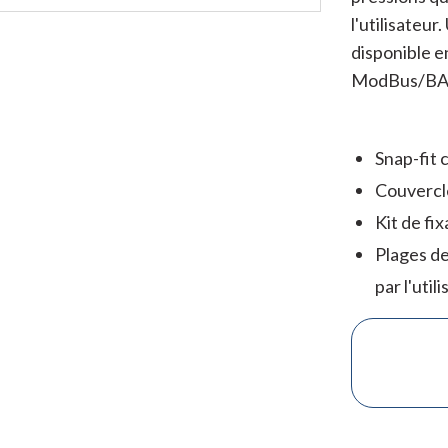
l'utilisateur
disponible en
ModBus/BA
Snap-fit 
Couvercle
Kit de fix
Plages de
par l'util