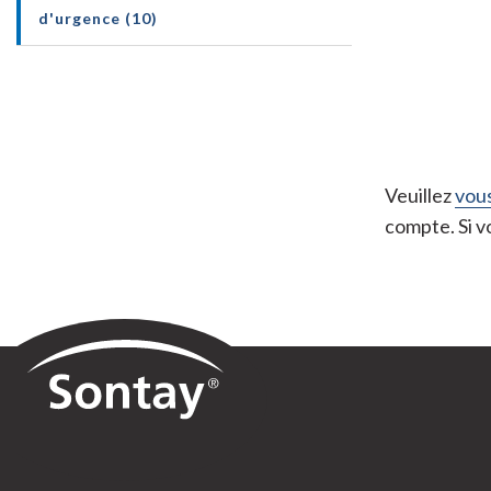
d'urgence (10)
Veuillez
vous
compte. Si 
Sontay