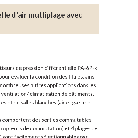
lle d'air mutliplage avec
teurs de pression différentielle PA-6P-x
our évaluer la condition des filtres, ainsi
nombreuses autres applications dans les
ventilation/ climatisation de bâtiments,
es et de salles blanches (air et gaz non
s comportent des sorties commutables
errupteurs de commutation) et 4 plages de
i sont facilement sélectionnables par