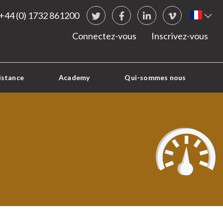
Social Links
Fren
+44 (0) 1732 861200
Twitter
Facebook
LinkedIn
vimeo
Connectez-vous
Inscrivez-vous
istance
Academy
Qui-sommes nous
PRESSIO