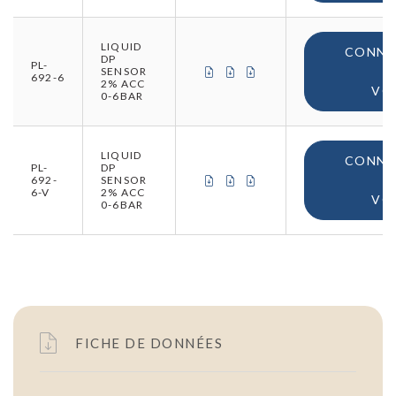
LIQUID
CONNE
DP
PL-
CERTIFICAT DE CONFORMITÉ (
CERTIFICAT DE CONFORMIT
CERTIFICAT D'ORIGINE
SENSOR
692-6
2% ACC
VO
0-6BAR
LIQUID
CONNE
PL-
DP
CERTIFICAT DE CONFORMITÉ (
CERTIFICAT DE CONFORMIT
CERTIFICAT D'ORIGINE
692-
SENSOR
6-V
2% ACC
VO
0-6BAR
FICHE DE DONNÉES