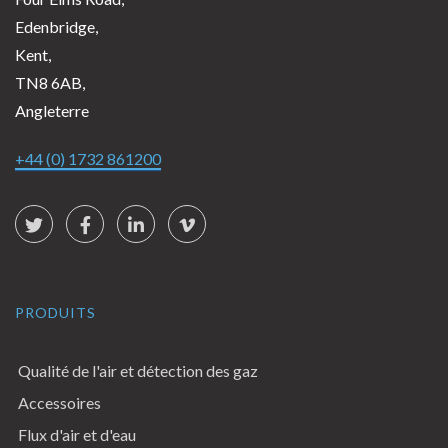
Edenbridge,
Kent,
TN8 6AB,
Angleterre
+44 (0) 1732 861200
Social Links
Twitter
Facebook
LinkedIn
vimeo
PRODUITS
Qualité de l'air et détection des gaz
Accessoires
Flux d'air et d'eau