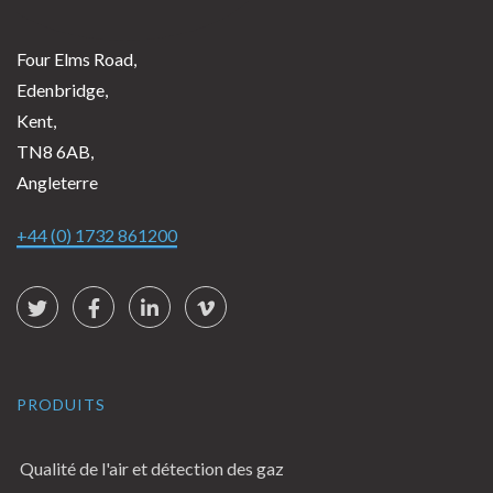
Four Elms Road,
Edenbridge,
Kent,
TN8 6AB,
Angleterre
+44 (0) 1732 861200
Social Links
Twitter
Facebook
LinkedIn
vimeo
PRODUITS
Qualité de l'air et détection des gaz