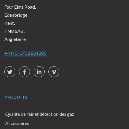
Four Elms Road,
Edenbridge,
Kent,
TN8 6AB,
Angleterre
+44 (0) 1732 861200
Social Links
Twitter
Facebook
LinkedIn
vimeo
PRODUITS
Qualité de l'air et détection des gaz
Accessoires