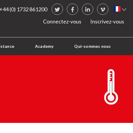
Social Links
Fren
+44 (0) 1732 861200
Twitter
Facebook
LinkedIn
vimeo
Connectez-vous
Inscrivez-vous
istance
Academy
Qui-sommes nous
TEMPÉRA