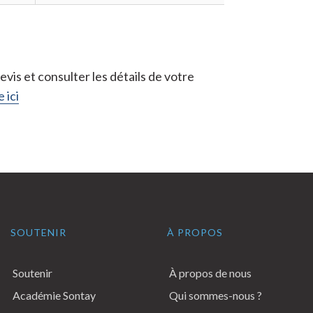
vis et consulter les détails de votre
 ici
SOUTENIR
À PROPOS
Soutenir
À propos de nous
Académie Sontay
Qui sommes-nous ?