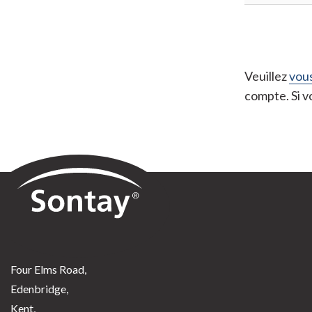
Veuillez
vous
compte. Si 
Sontay
Four Elms Road,
Edenbridge,
Kent,