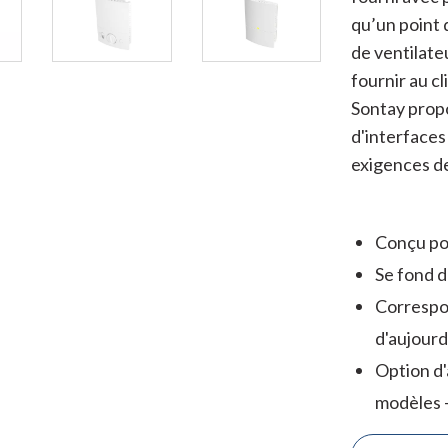
qu’un point
de ventilate
fournir au c
Sontay prop
d'interfaces
exigences de 
Conçu po
Se fond d
Correspo
d'aujourd
Option d'
modèles