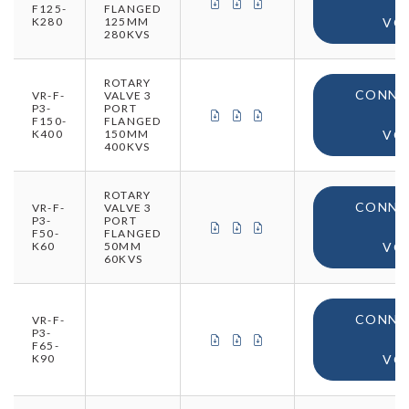
CERTIFICAT DE CONFORMITÉ (
CERTIFICAT DE CONFORMIT
CERTIFICAT D'ORIGINE
F125-
FLANGED
K280
125MM
VO
280KVS
ROTARY
CONNE
VR-F-
VALVE 3
P3-
PORT
CERTIFICAT DE CONFORMITÉ (
CERTIFICAT DE CONFORMIT
CERTIFICAT D'ORIGINE
F150-
FLANGED
K400
150MM
VO
400KVS
ROTARY
CONNE
VR-F-
VALVE 3
P3-
PORT
CERTIFICAT DE CONFORMITÉ (
CERTIFICAT DE CONFORMIT
CERTIFICAT D'ORIGINE
F50-
FLANGED
K60
50MM
VO
60KVS
CONNE
VR-F-
P3-
CERTIFICAT DE CONFORMITÉ (
CERTIFICAT DE CONFORMIT
CERTIFICAT D'ORIGINE
F65-
K90
VO