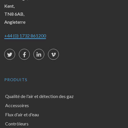
Kent,
TN8 6AB,
Angleterre
+44 (0) 1732 861200
Social Links
Twitter
Facebook
LinkedIn
vimeo
PRODUITS
Qualité de l'air et détection des gaz
Accessoires
Flux d'air et d'eau
Contrôleurs