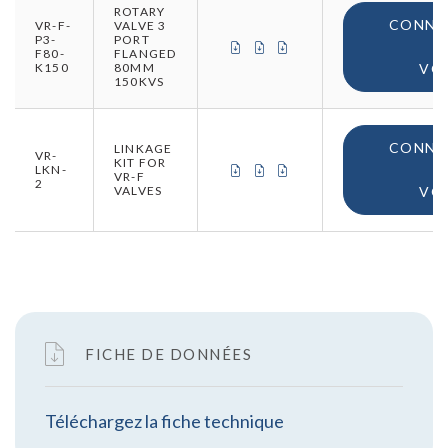
ROTARY
CONNE
VR-F-
VALVE 3
P3-
PORT
CERTIFICAT DE CONFORMITÉ (
CERTIFICAT DE CONFORMIT
CERTIFICAT D'ORIGINE
F80-
FLANGED
K150
80MM
VO
150KVS
CONNE
LINKAGE
VR-
KIT FOR
CERTIFICAT DE CONFORMITÉ (
CERTIFICAT DE CONFORMIT
CERTIFICAT D'ORIGINE
LKN-
VR-F
2
VALVES
VO
FICHE DE DONNÉES
Téléchargez la fiche technique