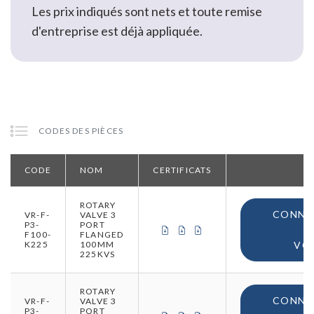
Les prix indiqués sont nets et toute remise
d'entreprise est déjà appliquée.
CODES DES PIÈCES
CODE
NOM
CERTIFICATS
ROTARY
CONNE
VR-F-
VALVE 3
P3-
PORT
CERTIFICAT DE CONFORMITÉ (
CERTIFICAT DE CONFORMIT
CERTIFICAT D'ORIGINE
F100-
FLANGED
K225
100MM
VO
225KVS
ROTARY
CONNE
VR-F-
VALVE 3
P3-
PORT