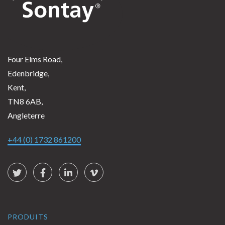
Four Elms Road,
Edenbridge,
Kent,
TN8 6AB,
Angleterre
+44 (0) 1732 861200
Social Links
Twitter
Facebook
LinkedIn
vimeo
PRODUITS