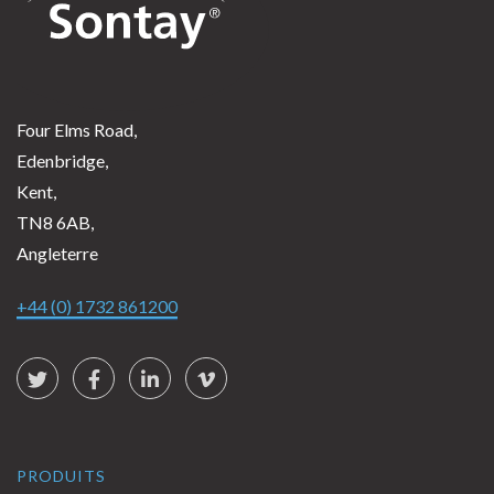
Four Elms Road,
Edenbridge,
Kent,
TN8 6AB,
Angleterre
+44 (0) 1732 861200
Social Links
Twitter
Facebook
LinkedIn
vimeo
PRODUITS