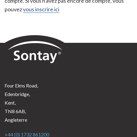
compte. Si vous n'avez pas encore de compte, vous
pouvez
vous inscrire ici
Sontay
Four Elms Road,
Edenbridge,
Kent,
TN8 6AB,
Angleterre
+44 (0) 1732 861200