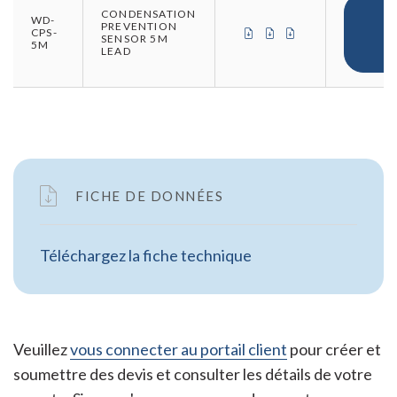
C
CONDENSATION
WD-
PREVENTION
CERTIFICAT DE CONFOR
CERTIFICAT DE CON
CERTIFICAT D'OR
CPS-
SENSOR 5M
5M
LEAD
FICHE DE DONNÉES
Téléchargez la fiche technique
Veuillez
vous connecter au portail client
pour créer et
soumettre des devis et consulter les détails de votre