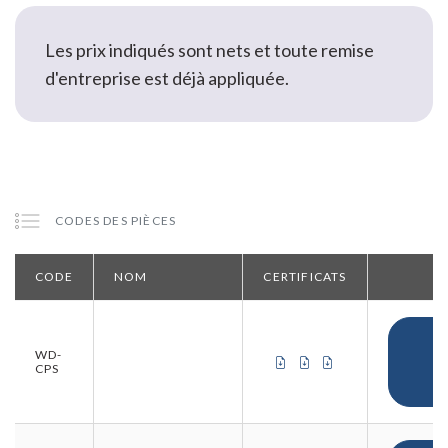
Les prix indiqués sont nets et toute remise
d'entreprise est déjà appliquée.
CODES DES PIÈCES
CODE
NOM
CERTIFICATS
C
WD-
CERTIFICAT DE CONFOR
CERTIFICAT DE CON
CERTIFICAT D'OR
CPS