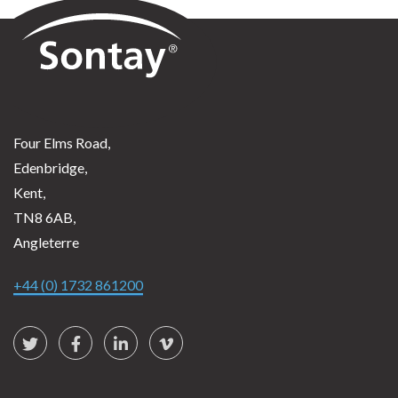
Sontay
Four Elms Road,
Edenbridge,
Kent,
TN8 6AB,
Angleterre
+44 (0) 1732 861200
Social Links
Twitter
Facebook
LinkedIn
vimeo