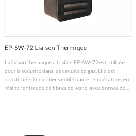
EP-SW-72 Liaison Thermique
La liaison thermique à fusible EP-SW-72 est utilisée
pour la sécurité dans les circuits de gaz. Elle est
constituée dun boîtier ventilé haute température, en
résine renforcée de fibres de verre, avec bornes de
branchement électrique et fusible thermique.
See more
Lorsquelle est située au-dessus dune chaudière, le
fusible active la détection de températures
excessives pour fermer le système dalimentation de
gaz. Des fusibles de rechange sont disponibles.