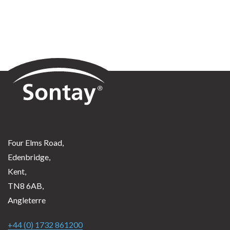
See more
Sontay
Four Elms Road,
Edenbridge,
Kent,
TN8 6AB,
Angleterre
+44 (0) 1732 861200