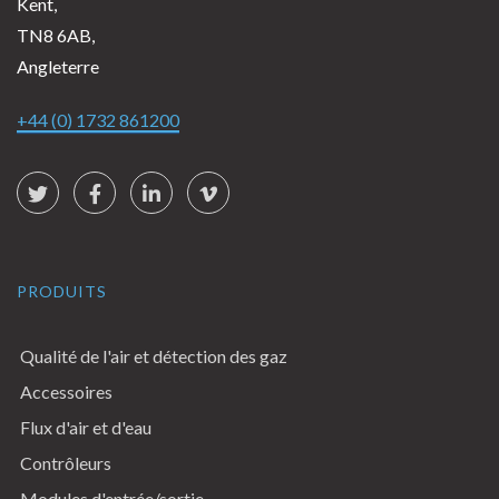
Kent,
TN8 6AB,
Angleterre
+44 (0) 1732 861200
Social Links
Twitter
Facebook
LinkedIn
vimeo
PRODUITS
Qualité de l'air et détection des gaz
Accessoires
Flux d'air et d'eau
Contrôleurs
Modules d'entrée/sortie