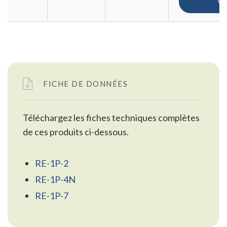
V
FICHE DE DONNÉES
Téléchargez les fiches techniques complètes
de ces produits ci-dessous.
RE-1P-2
RE-1P-4N
RE-1P-7